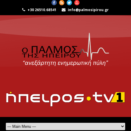
+30 26510.68541
info@palmosipirou.gr