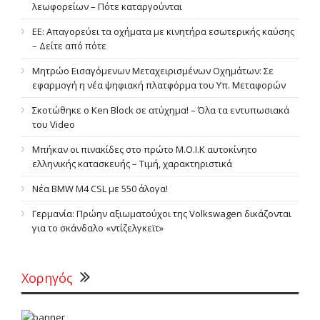
λεωφορείων – Πότε καταργούνται
ΕΕ: Απαγορεύει τα οχήματα με κινητήρα εσωτερικής καύσης
– Δείτε από πότε
Μητρώο Εισαγόμενων Μεταχειρισμένων Οχημάτων: Σε
εφαρμογή η νέα ψηφιακή πλατφόρμα του Υπ. Μεταφορών
Σκοτώθηκε ο Ken Block σε ατύχημα! – Όλα τα εντυπωσιακά
του Video
Μπήκαν οι πινακίδες στο πρώτο Μ.Ο.Ι.Κ αυτοκίνητο
ελληνικής κατασκευής – Τιμή, χαρακτηριστικά
Νέα BMW M4 CSL με 550 άλογα!
Γερμανία: Πρώην αξιωματούχοι της Volkswagen δικάζονται
για το σκάνδαλο «ντίζελγκεϊτ»
Χορηγός