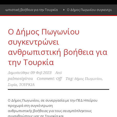
ιστική βοήθεια για την Τουρκία
Ο Δήμος Πωγωνίου συγκεντρώνει ανθρ
Ο Δήμος Πωγωνίου
συγκεντρώνει
ανθρωπιστική βοήθεια για
την Τουρκία
Δημοσιεύθηκε
09 Φεβ 2023
Από
palmosipirou
Comment: Off
Tag:
δήμος Πωγωνίου
,
Συρία
,
ΤΟΥΡΚΙΑ
Ο Δήμος Πωγωνίου, σε συνεργασία με την ΠΕΔ Ηπείρου
προχωρά στη συγκέντρωση
ανθρωπιστικής βοήθειας για τους σεισμπόπληκτους
συνανθρώπους μας σε Τουρκία και