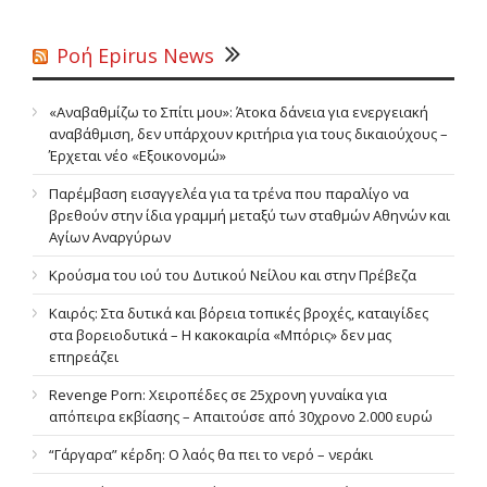
Ροή Epirus News
«Αναβαθμίζω το Σπίτι μου»: Άτοκα δάνεια για ενεργειακή
αναβάθμιση, δεν υπάρχουν κριτήρια για τους δικαιούχους –
Έρχεται νέο «Εξοικονομώ»
Παρέμβαση εισαγγελέα για τα τρένα που παραλίγο να
βρεθούν στην ίδια γραμμή μεταξύ των σταθμών Αθηνών και
Αγίων Αναργύρων
Κρούσμα του ιού του Δυτικού Νείλου και στην Πρέβεζα
Καιρός: Στα δυτικά και βόρεια τοπικές βροχές, καταιγίδες
στα βορειοδυτικά – Η κακοκαιρία «Μπόρις» δεν μας
επηρεάζει
Revenge Porn: Χειροπέδες σε 25χρονη γυναίκα για
απόπειρα εκβίασης – Απαιτούσε από 30χρονο 2.000 ευρώ
“Γάργαρα” κέρδη: Ο λαός θα πει το νερό – νεράκι