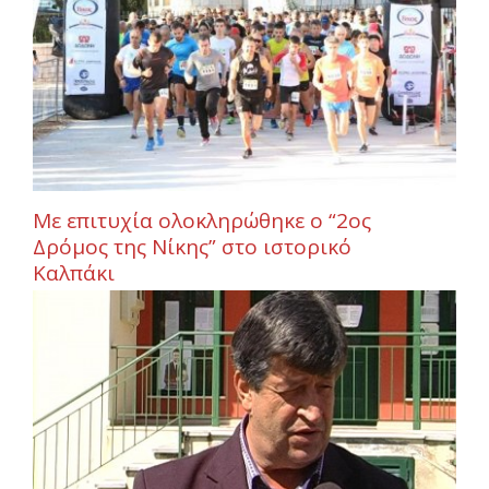
Με επιτυχία ολοκληρώθηκε ο “2ος
Δρόμος της Νίκης” στο ιστορικό
Καλπάκι