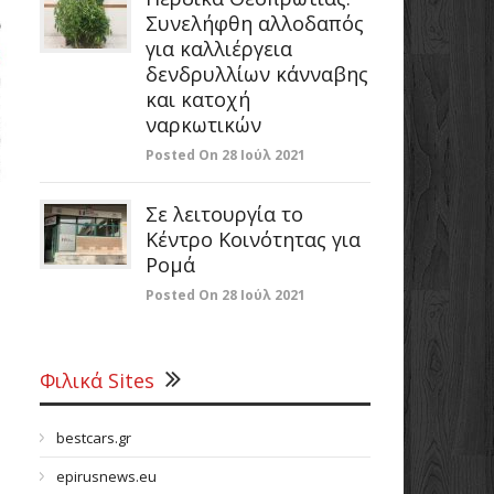
Συνελήφθη αλλοδαπός
για καλλιέργεια
δενδρυλλίων κάνναβης
και κατοχή
ναρκωτικών
Posted On 28 Ιούλ 2021
Σε λειτουργία το
Κέντρο Κοινότητας για
Ρομά
Posted On 28 Ιούλ 2021
Φιλικά Sites
bestcars.gr
epirusnews.eu