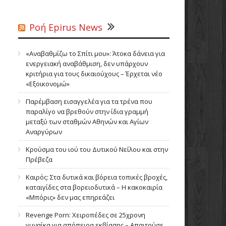
Ροή Epirus News
«Αναβαθμίζω το Σπίτι μου»: Άτοκα δάνεια για
ενεργειακή αναβάθμιση, δεν υπάρχουν
κριτήρια για τους δικαιούχους – Έρχεται νέο
«Εξοικονομώ»
Παρέμβαση εισαγγελέα για τα τρένα που
παραλίγο να βρεθούν στην ίδια γραμμή
μεταξύ των σταθμών Αθηνών και Αγίων
Αναργύρων
Κρούσμα του ιού του Δυτικού Νείλου και στην
Πρέβεζα
Καιρός: Στα δυτικά και βόρεια τοπικές βροχές,
καταιγίδες στα βορειοδυτικά – Η κακοκαιρία
«Μπόρις» δεν μας επηρεάζει
Revenge Porn: Χειροπέδες σε 25χρονη
γυναίκα για απόπειρα εκβίασης – Απαιτούσε