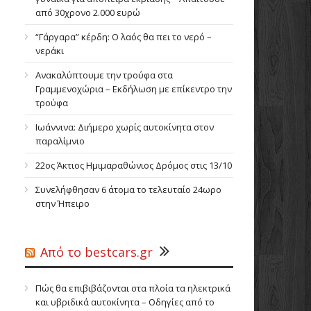
από 30χρονο 2.000 ευρώ
“Γάργαρα” κέρδη: Ο λαός θα πει το νερό –
νεράκι
Ανακαλύπτουμε την τρούφα στα
Γραμμενοχώρια – Εκδήλωση με επίκεντρο την
τρούφα
Ιωάννινα: Διήμερο χωρίς αυτοκίνητα στoν
παραλίμνιο
22ος Άκτιος Ημιμαραθώνιος Δρόμος στις 13/10
Συνελήφθησαν 6 άτομα το τελευταίο 24ωρο
στην Ήπειρο
Από το bestcars.gr
Πώς θα επιβιβάζονται στα πλοία τα ηλεκτρικά
και υβριδικά αυτοκίνητα – Οδηγίες από το