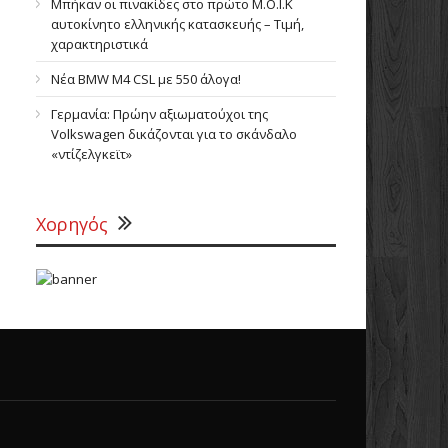
Μπήκαν οι πινακίδες στο πρώτο Μ.Ο.Ι.Κ
αυτοκίνητο ελληνικής κατασκευής – Τιμή,
χαρακτηριστικά
Νέα BMW M4 CSL με 550 άλογα!
Γερμανία: Πρώην αξιωματούχοι της
Volkswagen δικάζονται για το σκάνδαλο
«ντίζελγκεϊτ»
Χορηγός