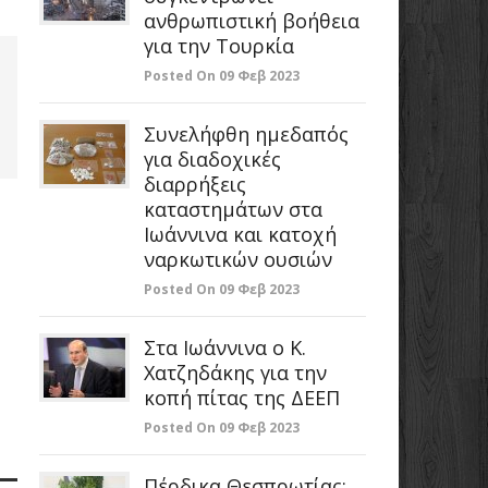
ανθρωπιστική βοήθεια
για την Τουρκία
Posted On 09 Φεβ 2023
Συνελήφθη ημεδαπός
για διαδοχικές
διαρρήξεις
καταστημάτων στα
Ιωάννινα και κατοχή
ναρκωτικών ουσιών
Posted On 09 Φεβ 2023
Στα Ιωάννινα ο Κ.
Χατζηδάκης για την
κοπή πίτας της ΔΕΕΠ
Posted On 09 Φεβ 2023
Πέρδικα Θεσπρωτίας: