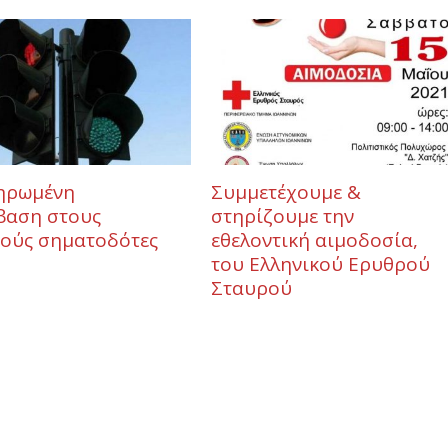
ηρωμένη
Συμμετέχουμε &
βαση στους
στηρίζουμε την
νούς σηματοδότες
εθελοντική αιμοδοσία,
του Ελληνικού Ερυθρού
Σταυρού