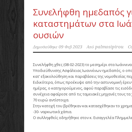
Συνελήφθη ημεδαπός γι
καταστημάτων στα Ιωά
ουσιών
Δημοσιεύθηκε
09 Φεβ 2023
Από
palmosipirou
C
Συνελήφθη χθες (08-02-2023) το μεσημέρι στα Ιωάννιν
Υποδιεύθυνσης Ασφάλειας Ιωαννίνων ημεδαπός, ο οπο
κατ’ εξακολούθηση και παραβάσεις της νομοθεσίας πε
Ειδικότερα, όπως προέκυψε από την αστυνομική έρευνα
ημέρας, ο κατηγορούμενος, αφού παραβίασε τις εισόδ
συνέχεια αφαίρεσε από τις ταμειακές μηχανές τους τα
70 ευρώ αντίστοιχα.
Στην κατοχή του βρέθηκαν και κατασχέθηκαν το χρημα
-30- ναρκωτικά χάπια.
Ο συλληφθείς οδηγήθηκε στον κ. Εισαγγελέα Πλημμελ