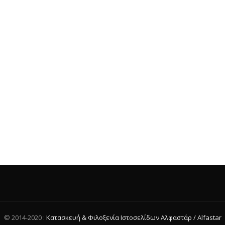
© 2014-2020 :
Κατασκευή & Φιλοξενία Ιστοσελίδων Αλφαστάρ / Alfastar