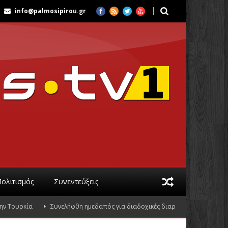
info@palmosipirou.gr
Πολιτισμός
Συνεντεύξεις
ρκία
Συνελήφθη ημεδαπός για διαδοχικές διαρρήξεις καταστημάτων στ