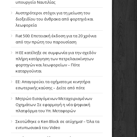
υπουργείο Ναυτιλίας
Αυστηρότεροι στόχοι για τη μείωση του
διοξειδίου του άνθρακα από φορτηγά και
λεωφορεία
Fiat 500: Επετειακή έκδοση για τα 20 χρόνια
από την πρώτη του παρουσίαση
Η ΕΕ κατέληξε σε συμφωνία για την σχεδόν
πλήρη κατάργηση των πετρελαιοκίνητων
φορτηγών και λεωφορείων – Πότε
καταργούνται
ΕΕ: Απαγορεύει τα οχήματα με κινητήρα
εσωτερικής καύσης – Δείτε από πότε
Μητρώο Εισαγόμενων Μεταχειρισμένων
Οχημάτων: Σε εφαρμογή η νέα ψηφιακή
πλατφόρμα του Υπ. Μεταφορών
Σκοτώθηκε ο Ken Block σε ατύχημα! – Όλα τα
εντυπωσιακά του Video