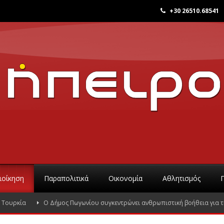
+30 26510.68541
ιοίκηση
Παραπολιτικά
Οικονομία
Αθλητισμός
κία
Ο Δήμος Πωγωνίου συγκεντρώνει ανθρωπιστική βοήθεια για την Του