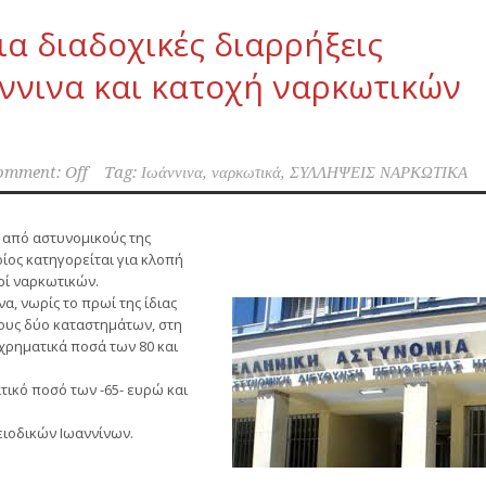
α διαδοχικές διαρρήξεις
ννινα και κατοχή ναρκωτικών
omment: Off
Tag:
Ιωάννινα
,
ναρκωτικά
,
ΣΥΛΛΗΨΕΙΣ ΝΑΡΚΩΤΙΚΑ
α από αστυνομικούς της
ίος κατηγορείται για κλοπή
ρί ναρκωτικών.
, νωρίς το πρωί της ίδιας
ους δύο καταστημάτων, στη
 χρηματικά ποσά των 80 και
τικό ποσό των -65- ευρώ και
ειοδικών Ιωαννίνων.