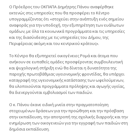
Ο Πρόεδρος του ΟΚΠΑΠΑ Δημήτρης Πάνου αναφέρθηκε
εκτενώς στις υπηρεσίες που θα προσφέρει το Κέντρο
υπογραμμίζοντας ότι «στοχεύει στην ανάπτυξη ενός σημείου
αναφοράς για την υποδοχή, την εξυπηρέτηση των ευάλωτων
ομάδων, με όλα τα κοινωνικά προγράμματα και τις υπηρεσίες
και της διασύνδεσης με τις υπηρεσίες του Δήμου, της
Περιφέρειας ακόμη και του κεντρικού κράτους».
Το Κέντρο θα εξυπηρετεί οικογένειες Ρομά και άτομα που
ανήκουν σε ευπαθείς ομάδες προσφέροντας συμβουλευτική
και ψυχολογική στήριξη ενώ θα δίνεται η δυνατότητα της
παροχής πρωτοβάθμιας υγειονομικής φροντίδας, θα υπάρχει
καταγραφή της υγειονομικής κατάστασης των ωφελούμενων,
θα υλοποιούνται προγράμματα πρόληψης και αγωγής υγείας,
θα διενεργούνται εμβολιασμοί των παιδιών.
Ο κ. Πάνου έκανε ειδική μνεία στην πραγματοποίηση
στοχευμένων δράσεων για την προώθηση και την πρόσβαση
στην εκπαίδευση, την αποτροπή της σχολικής διαρροής και την
ενημέρωση των οικογενειών για την εγγραφή των παιδιών στη
δημόσια εκπαίδευση.