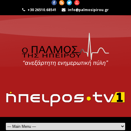
+30 26510.68541
info@palmosipirou.gr