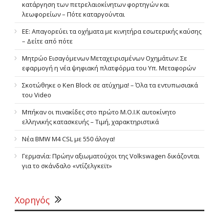
κατάργηση των πετρελαιοκίνητων φορτηγών και
λεωφορείων – Πότε καταργούνται
ΕΕ: Απαγορεύει τα οχήματα με κινητήρα εσωτερικής καύσης
– Δείτε από πότε
Μητρώο Εισαγόμενων Μεταχειρισμένων Οχημάτων: Σε
εφαρμογή η νέα ψηφιακή πλατφόρμα του Υπ. Μεταφορών
Σκοτώθηκε ο Ken Block σε ατύχημα! – Όλα τα εντυπωσιακά
του Video
Μπήκαν οι πινακίδες στο πρώτο Μ.Ο.Ι.Κ αυτοκίνητο
ελληνικής κατασκευής – Τιμή, χαρακτηριστικά
Νέα BMW M4 CSL με 550 άλογα!
Γερμανία: Πρώην αξιωματούχοι της Volkswagen δικάζονται
για το σκάνδαλο «ντίζελγκεϊτ»
Χορηγός