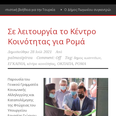
στική βοήθεια για την Τουρκία
Ο Δήμος Πωγωνίου συγκεντρώνει ανθρω
Σε λειτουργία το Κέντρο
Κοινότητας για Ρομά
Δημοσιεύθηκε
28 Ιούλ 2021
Από
palmosipirou
Comment: Off
Tag:
δημος ιωαννιτων
,
ΕΓΚΑΙΝΙΑ
,
κέντρο κοινότητας
,
ΟΚΠΑΠΑ
,
ΡΟΜΑ
Παρουσία του
Γενικού Γραμματέα
Κοινωνικής
Αλληλεγγύης και
Καταπολέμησης
της Φτώχειας του
Υπουργείου
Εργασίας Γιώργου