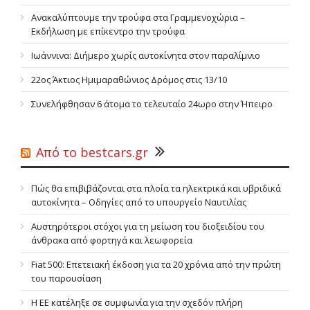
Ανακαλύπτουμε την τρούφα στα Γραμμενοχώρια –
Εκδήλωση με επίκεντρο την τρούφα
Ιωάννινα: Διήμερο χωρίς αυτοκίνητα στoν παραλίμνιο
22ος Άκτιος Ημιμαραθώνιος Δρόμος στις 13/10
Συνελήφθησαν 6 άτομα το τελευταίο 24ωρο στην Ήπειρο
Από το bestcars.gr
Πώς θα επιβιβάζονται στα πλοία τα ηλεκτρικά και υβριδικά
αυτοκίνητα – Οδηγίες από το υπουργείο Ναυτιλίας
Αυστηρότεροι στόχοι για τη μείωση του διοξειδίου του
άνθρακα από φορτηγά και λεωφορεία
Fiat 500: Επετειακή έκδοση για τα 20 χρόνια από την πρώτη
του παρουσίαση
Η ΕΕ κατέληξε σε συμφωνία για την σχεδόν πλήρη