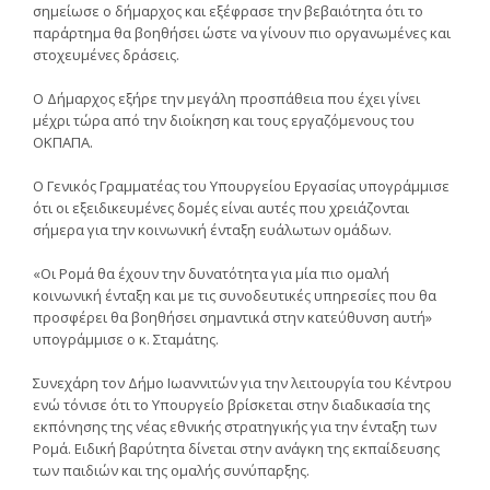
σημείωσε ο δήμαρχος και εξέφρασε την βεβαιότητα ότι το
παράρτημα θα βοηθήσει ώστε να γίνουν πιο οργανωμένες και
στοχευμένες δράσεις.
Ο Δήμαρχος εξήρε την μεγάλη προσπάθεια που έχει γίνει
μέχρι τώρα από την διοίκηση και τους εργαζόμενους του
ΟΚΠΑΠΑ.
Ο Γενικός Γραμματέας του Υπουργείου Εργασίας υπογράμμισε
ότι οι εξειδικευμένες δομές είναι αυτές που χρειάζονται
σήμερα για την κοινωνική ένταξη ευάλωτων ομάδων.
«Οι Ρομά θα έχουν την δυνατότητα για μία πιο ομαλή
κοινωνική ένταξη και με τις συνοδευτικές υπηρεσίες που θα
προσφέρει θα βοηθήσει σημαντικά στην κατεύθυνση αυτή»
υπογράμμισε ο κ. Σταμάτης.
Συνεχάρη τον Δήμο Ιωαννιτών για την λειτουργία του Κέντρου
ενώ τόνισε ότι το Υπουργείο βρίσκεται στην διαδικασία της
εκπόνησης της νέας εθνικής στρατηγικής για την ένταξη των
Ρομά. Ειδική βαρύτητα δίνεται στην ανάγκη της εκπαίδευσης
των παιδιών και της ομαλής συνύπαρξης.