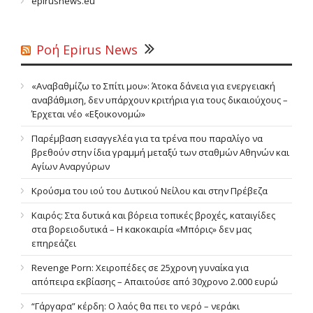
epirusnews.eu
Ροή Epirus News
«Αναβαθμίζω το Σπίτι μου»: Άτοκα δάνεια για ενεργειακή
αναβάθμιση, δεν υπάρχουν κριτήρια για τους δικαιούχους –
Έρχεται νέο «Εξοικονομώ»
Παρέμβαση εισαγγελέα για τα τρένα που παραλίγο να
βρεθούν στην ίδια γραμμή μεταξύ των σταθμών Αθηνών και
Αγίων Αναργύρων
Κρούσμα του ιού του Δυτικού Νείλου και στην Πρέβεζα
Καιρός: Στα δυτικά και βόρεια τοπικές βροχές, καταιγίδες
στα βορειοδυτικά – Η κακοκαιρία «Μπόρις» δεν μας
επηρεάζει
Revenge Porn: Χειροπέδες σε 25χρονη γυναίκα για
απόπειρα εκβίασης – Απαιτούσε από 30χρονο 2.000 ευρώ
“Γάργαρα” κέρδη: Ο λαός θα πει το νερό – νεράκι